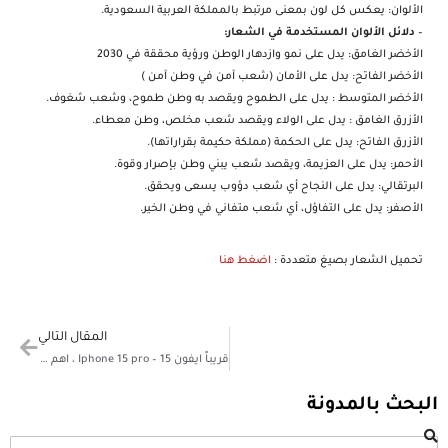
الألوان: يعكس كل لون بمعنى مرتبط بالمملكة العربية السعودية.
–
دلائل الألوان المستخدمة في الشعار:
الأخضر الغامق: يدل على نمو وازدهار الوطن ورؤية محققة في 2030
الأخضر الفاتح: يدل على الأمان (شعب آمن في وطن آمن )
الأخضر المتوسط : يدل على الطموح ويقصد به وطن طموح، وشعب شغوف.
الأزرق الغامق : يدل على الولاء ويقصد شعب مخلص، وطن معطاء.
الأزرق الفاتح: يدل على الحكمة (مملكة حكيمة بقراراتها).
الأحمر: يدل على العزيمة، ويقصد شعب يبني وطن بإصرار وقوة.
البرتقالي: يدل على النجاح أي شعب دؤوب يسعى ويحقق.
الأصفر: يدل على التفاؤل، أي شعب متفاني في وطن الخير.
تحميل الشعار بصيغ متعددة :
اضغط هنا
المقال التالي
قريباً ايفون 15 – Iphone 15 pro ، اهم التسريبات والتوقعات
البحث بالمدونة