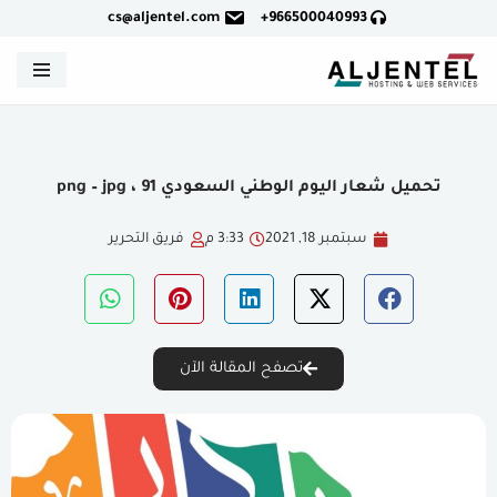
cs@aljentel.com
966500040993+
تخطى
إلى
المحتوى
تحميل شعار اليوم الوطني السعودي 91 ، png – jpg
سبتمبر 18, 2021
3:33 م
فريق التحرير
تصفح المقالة الآن